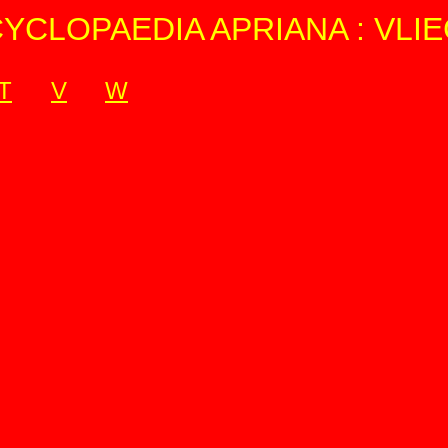
YCLOPAEDIA APRIANA : VLIE
T
V
W