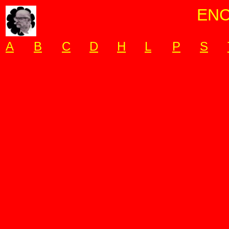
ENC
A
B
C
D
H
L
P
S